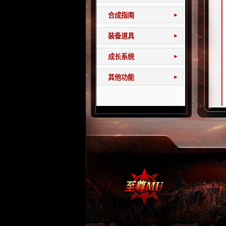
合成指南
▾
装备道具
▾
成长系统
▾
其他功能
▾