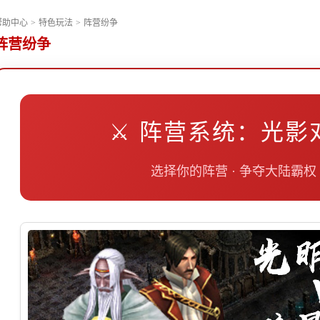
帮助中心
>
特色玩法
>
阵营纷争
阵营纷争
⚔️ 阵营系统：光影
选择你的阵营 · 争夺大陆霸权