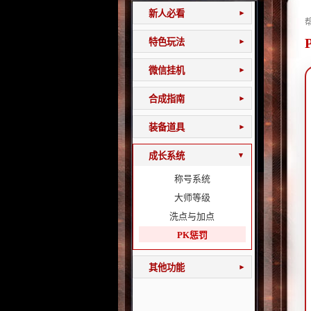
新人必看
▾
特色玩法
▾
微信挂机
▾
合成指南
▾
装备道具
▾
成长系统
▾
称号系统
大师等级
洗点与加点
PK惩罚
其他功能
▾