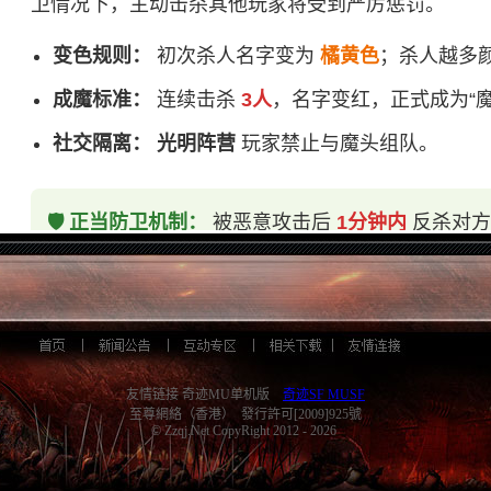
卫情况下，主动击杀其他玩家将受到严厉惩罚。
变色规则：
初次杀人名字变为
橘黄色
；杀人越多
成魔标准：
连续击杀
3人
，名字变红，正式成为“魔
社交隔离：
光明阵营
玩家禁止与魔头组队。
🛡️ 正当防卫机制：
被恶意攻击后
1分钟内
反杀对方
⛓️ 红名玩家受限铁律：
行动受限：
禁止移动地图（无法使用M键）。
友情链接 奇迹MU单机版
奇迹SF MUSF
至尊網絡（香港） 發行許可[2009]925號
交易受限：
禁止购买商店物品，禁止使用合成
© Zzqj.Net CopyRight 2012 - 2026
复活受限：
死亡后将被强制流放至
地牢 (地下城