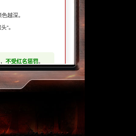
颜色越深。
头”。
，
不受红名惩罚
。
功能。
)
复活。