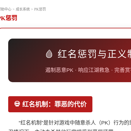
帮助中心
>
成长系统
>
PK惩罚
PK惩罚
🩸 红名惩罚与正义
遏制恶意PK · 响应江湖救急 · 完善
💀 红名机制：罪恶的代价
“红名机制”是针对游戏中随意杀人（PK）行为