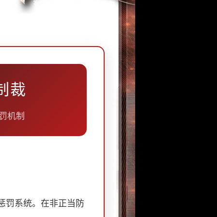
制裁
赏罚机制
的惩罚系统。在非正当防