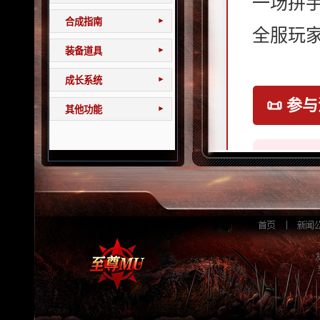
一场拼
合成指南
▾
全服玩
装备道具
▾
成长系统
▾
📜 参
其他功能
▾
第一
系统
选项