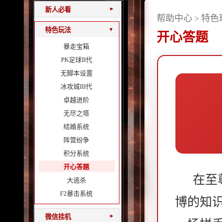
新人必看
▾
帮助中心
>
特色
特色玩法
▾
开心答题
暴走宝箱
PK足球II代
无脚本设置
冰攻城III代
卓越进阶
无尽之塔
结婚系统
阵营纷争
积分系统
开心答题
在至
大逃杀
F2暴击系统
博的知
微信挂机
▾