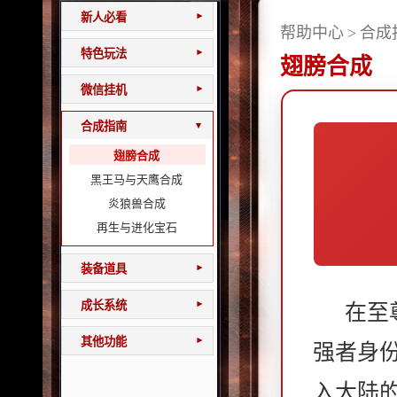
新人必看
▾
帮助中心
>
合成
特色玩法
▾
翅膀合成
微信挂机
▾
合成指南
▾
翅膀合成
黑王马与天鹰合成
炎狼兽合成
再生与进化宝石
装备道具
▾
成长系统
在至
▾
其他功能
▾
强者身
入大陆