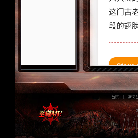
这门古
段的翅
Stage
⚠️ 
一代
为了体