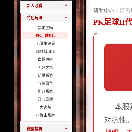
新人必看
▾
帮助中心
>
特色
特色玩法
▾
PK足球II
暴走宝箱
PK足球II代
无脚本设置
冰攻城III代
卓越进阶
无尽之塔
结婚系统
阵营纷争
积分系统
开心答题
本服
大逃杀
F2暴击系统
对抗性
微信挂机
▾