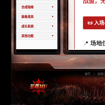
战盟，无
合成指南
▾
装备道具
▾
📜 入
成长系统
▾
其他功能
▾
📍
场地
场，左
🎫
入场
红队或
👥
组队