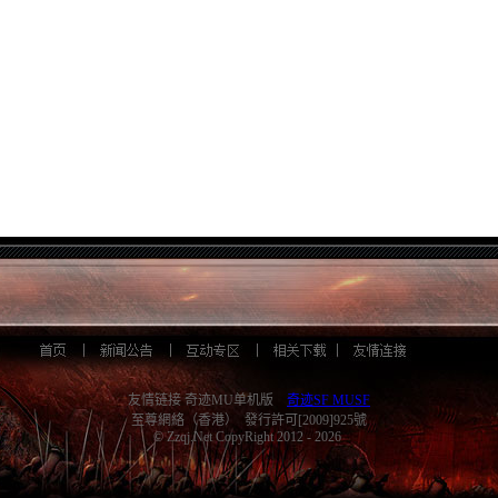
友情链接 奇迹MU单机版
奇迹SF MUSF
至尊網絡（香港） 發行許可[2009]925號
© Zzqj.Net CopyRight 2012 - 2026